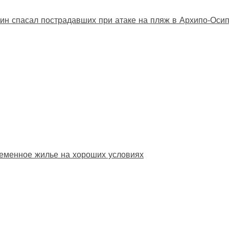
ин спасал пострадавших при атаке на пляж в Архипо‑Оси
еменное жилье на хороших условиях