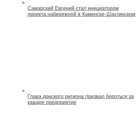
Самарский Евгений стал инициатором
проекта набережной в Каменске-Шахтинском
Глава донского региона призвал бороться за
каждое предприятие