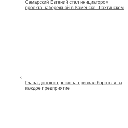
Самарский Евгений стал инициатором
проекта набережной в Каменске-Шахтинском
Глава донского региона призвал бороться за
каждое предприятие