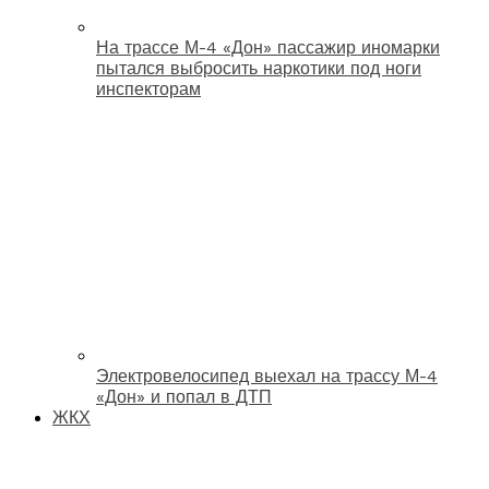
На трассе М-4 «Дон» пассажир иномарки
пытался выбросить наркотики под ноги
инспекторам
Электровелосипед выехал на трассу М-4
«Дон» и попал в ДТП
ЖКХ