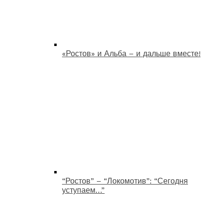
«Ростов» и Альба – и дальше вместе!
“Ростов” – “Локомотив”: “Сегодня
уступаем…”