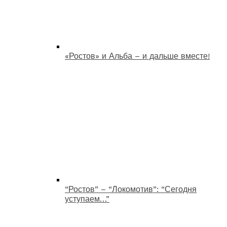
«Ростов» и Альба – и дальше вместе!
“Ростов” – “Локомотив”: “Сегодня
уступаем…”