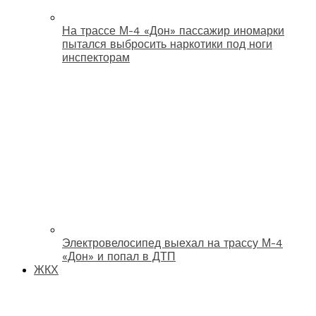
На трассе М-4 «Дон» пассажир иномарки
пытался выбросить наркотики под ноги
инспекторам
Электровелосипед выехал на трассу М-4
«Дон» и попал в ДТП
ЖКХ