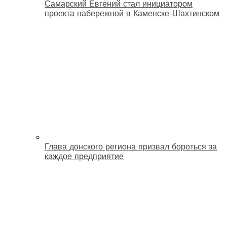
Самарский Евгений стал инициатором
проекта набережной в Каменске-Шахтинском
Глава донского региона призвал бороться за
каждое предприятие