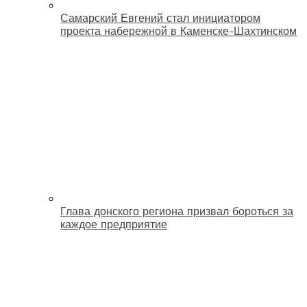
Самарский Евгений стал инициатором
проекта набережной в Каменске-Шахтинском
Глава донского региона призвал бороться за
каждое предприятие