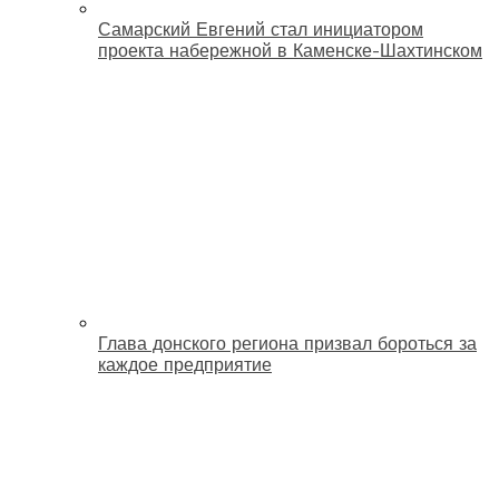
Самарский Евгений стал инициатором
проекта набережной в Каменске-Шахтинском
Глава донского региона призвал бороться за
каждое предприятие