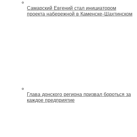
Самарский Евгений стал инициатором
проекта набережной в Каменске-Шахтинском
Глава донского региона призвал бороться за
каждое предприятие