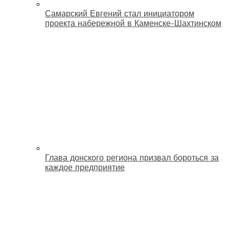
Самарский Евгений стал инициатором
проекта набережной в Каменске-Шахтинском
Глава донского региона призвал бороться за
каждое предприятие