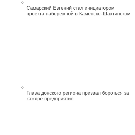
Самарский Евгений стал инициатором
проекта набережной в Каменске-Шахтинском
Глава донского региона призвал бороться за
каждое предприятие