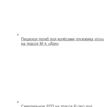
Пешеход погиб под колёсами грузовика Volvo
на трассе М-4 «Дон»
Смертельное ДТП на трассе Р-260 под