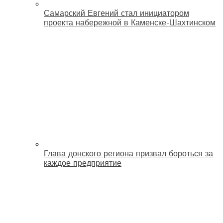
Самарский Евгений стал инициатором
проекта набережной в Каменске-Шахтинском
Глава донского региона призвал бороться за
каждое предприятие