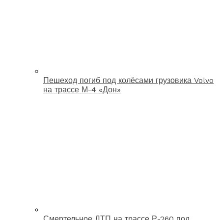
Пешеход погиб под колёсами грузовика Volvo
на трассе М-4 «Дон»
Смертельное ДТП на трассе Р-260 под