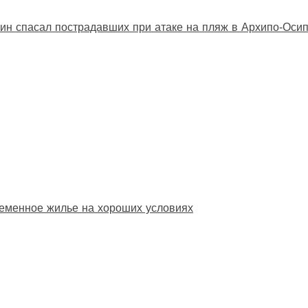
ин спасал пострадавших при атаке на пляж в Архипо‑Оси
еменное жилье на хороших условиях