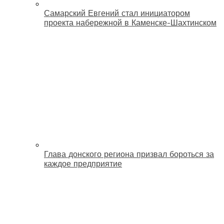
Самарский Евгений стал инициатором
проекта набережной в Каменске-Шахтинском
Глава донского региона призвал бороться за
каждое предприятие