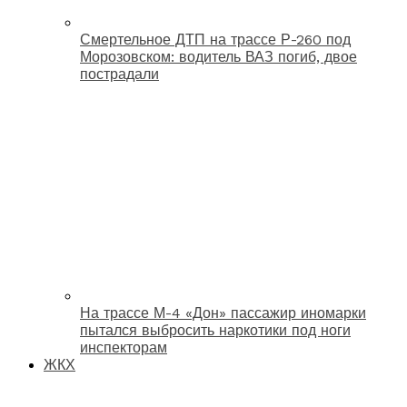
Смертельное ДТП на трассе Р-260 под
Морозовском: водитель ВАЗ погиб, двое
пострадали
На трассе М-4 «Дон» пассажир иномарки
пытался выбросить наркотики под ноги
инспекторам
ЖКХ