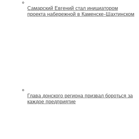
Самарский Евгений стал инициатором
проекта набережной в Каменске-Шахтинском
Глава донского региона призвал бороться за
каждое предприятие