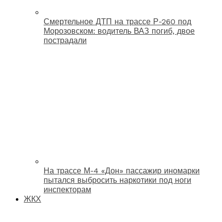
Смертельное ДТП на трассе Р-260 под
Морозовском: водитель ВАЗ погиб, двое
пострадали
На трассе М-4 «Дон» пассажир иномарки
пытался выбросить наркотики под ноги
инспекторам
ЖКХ