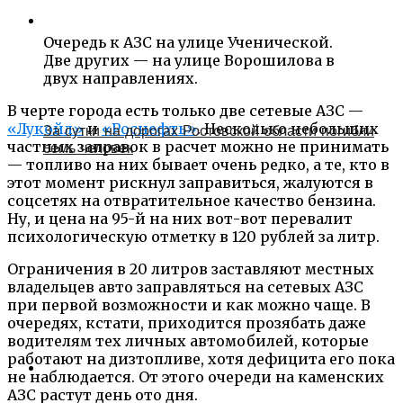
Очередь к АЗС на улице Ученической.
Две других — на улице Ворошилова в
двух направлениях.
В черте города есть только две сетевые АЗС —
«Лукойл»
и
«Роснефть»
. Несколько небольших
За сутки на дорогах Ростовской области погибли
частных заправок в расчет можно не принимать
семь человек
— топливо на них бывает очень редко, а те, кто в
этот момент рискнул заправиться, жалуются в
соцсетях на отвратительное качество бензина.
Ну, и цена на 95-й на них вот-вот перевалит
психологическую отметку в 120 рублей за литр.
Ограничения в 20 литров заставляют местных
владельцев авто заправляться на сетевых АЗС
при первой возможности и как можно чаще. В
очередях, кстати, приходится прозябать даже
водителям тех личных автомобилей, которые
работают на дизтопливе, хотя дефицита его пока
не наблюдается. От этого очереди на каменских
АЗС растут день ото дня.