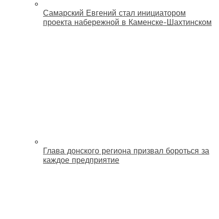
Самарский Евгений стал инициатором
проекта набережной в Каменске-Шахтинском
Глава донского региона призвал бороться за
каждое предприятие