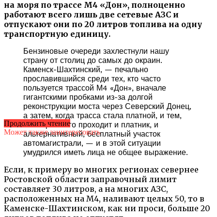
на моря по трассе М4 «Дон», полноценно
работают всего лишь две сетевые АЗС и
отпускают они по 20 литров топлива на одну
транспортную единицу.
Бензиновые очереди захлестнули нашу
страну от столиц до самых до окраин.
Каменск-Шахтинский, — печально
прославившийся среди тех, кто часто
пользуется трассой М4 «Дон», вначале
гигантскими пробками из-за долгой
реконструкции моста через Северский Донец,
а затем, когда трасса стала платной, и тем,
Продолжить чтение
что через него проходит и платник, и
Может также заинтересовать
альтернативный, бесплатный участок
автомагистрали, — и в этой ситуации
умудрился иметь лица не общее выражение.
Если, к примеру во многих регионах севернее
Ростовской области заправочный лимит
составляет 30 литров, а на многих АЗС,
расположенных на М4, наливают целых 50, то в
Каменске-Шахтинском, как ни проси, больше 20