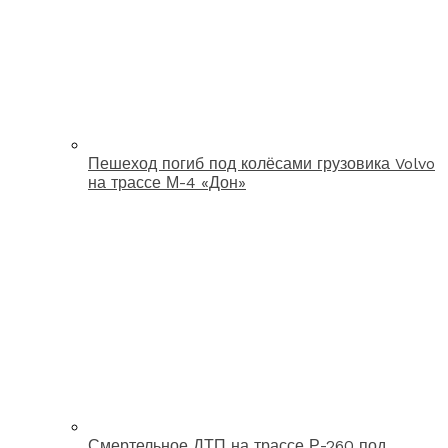
Пешеход погиб под колёсами грузовика Volvo
на трассе М-4 «Дон»
Смертельное ДТП на трассе Р-260 под