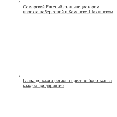
Самарский Евгений стал инициатором
проекта набережной в Каменске-Шахтинском
Глава донского региона призвал бороться за
каждое предприятие