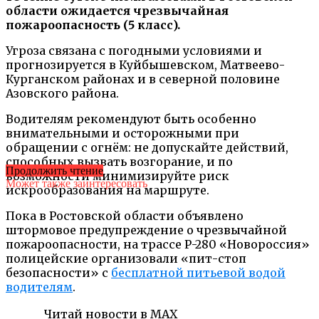
области ожидается чрезвычайная
пожароопасность (5 класс).
Угроза связана с погодными условиями и
прогнозируется в Куйбышевском, Матвеево-
Курганском районах и в северной половине
Азовского района.
Водителям рекомендуют быть особенно
внимательными и осторожными при
обращении с огнём: не допускайте действий,
способных вызвать возгорание, и по
Продолжить чтение
возможности минимизируйте риск
Может также заинтересовать
искрообразования на маршруте.
Пока в Ростовской области объявлено
штормовое предупреждение о чрезвычайной
пожароопасности, на трассе Р-280 «Новороссия»
полицейские организовали «пит-стоп
безопасности» с
бесплатной питьевой водой
водителям
.
Читай новости в MAX