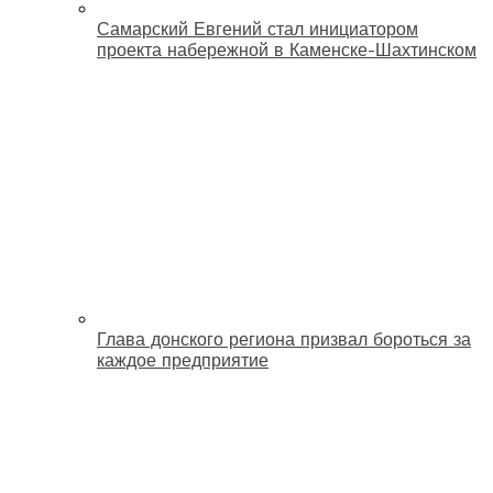
Самарский Евгений стал инициатором
проекта набережной в Каменске-Шахтинском
Глава донского региона призвал бороться за
каждое предприятие