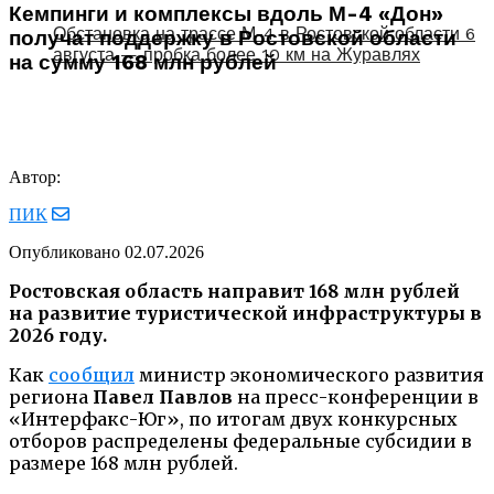
Кемпинги и комплексы вдоль М-4 «Дон»
Обстановка на трассе М-4 в Ростовской области 6
получат поддержку в Ростовской области
августа — пробка более 10 км на Журавлях
на сумму 168 млн рублей
Автор:
ПИК
Опубликовано
02.07.2026
Ростовская область направит 168 млн рублей
на развитие туристической инфраструктуры в
2026 году.
Как
сообщил
министр экономического развития
региона
Павел Павлов
на пресс-конференции в
«Интерфакс-Юг», по итогам двух конкурсных
отборов распределены федеральные субсидии в
размере 168 млн рублей.