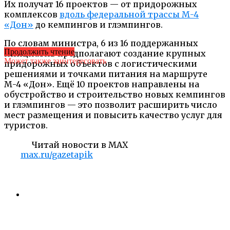
Их получат 16 проектов — от придорожных
комплексов
вдоль федеральной трассы М-4
«Дон»
до кемпингов и глэмпингов.
По словам министра, 6 из 16 поддержанных
Продолжить чтение
инициатив предполагают создание крупных
Может также заинтересовать
придорожных объектов с логистическими
решениями и точками питания на маршруте
М-4 «Дон». Ещё 10 проектов направлены на
обустройство и строительство новых кемпингов
и глэмпингов — это позволит расширить число
мест размещения и повысить качество услуг для
туристов.
Читай новости в MAX
max.ru/gazetapik