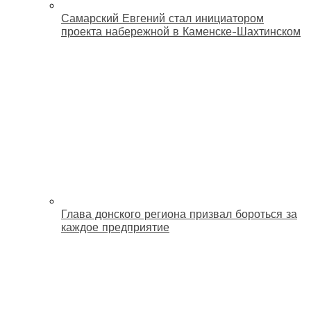
Самарский Евгений стал инициатором
проекта набережной в Каменске-Шахтинском
Глава донского региона призвал бороться за
каждое предприятие