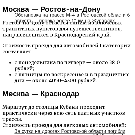
Москва — Ростов-на-Дону
Обстановка на трассе М-4 в Ростовской области 6
августа — пробка более 10 км на Журавлях
Ростов-на-Дону остается одним из ключевых
транзитных пунктов для путешественников,
направляющихся в Краснодарский край.
Стоимость проезда для автомобилей I категории
составляет:
с понедельника по четверг — около 3810
рублей;
с пятницы по воскресенье и в праздничные
дни — около 4050–4200 рублей.
Москва — Краснодар
Маршрут до столицы Кубани проходит
практически через всю сеть платных участков
трассы.
Стоимость проезда для легковых автомобилей:
За сутки на дорогах Ростовской области погибли