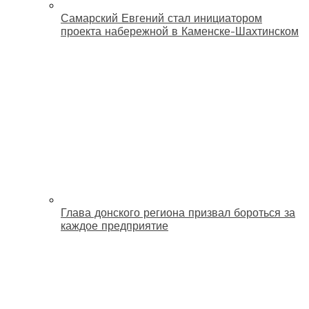
Самарский Евгений стал инициатором
проекта набережной в Каменске-Шахтинском
Глава донского региона призвал бороться за
каждое предприятие