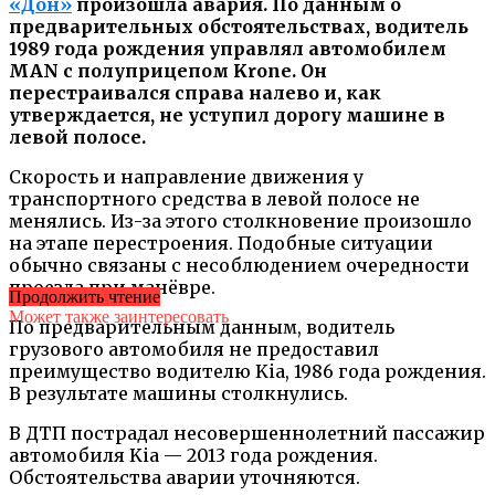
«Дон»
произошла авария. По данным о
предварительных обстоятельствах, водитель
1989 года рождения управлял автомобилем
MAN с полуприцепом Krone. Он
перестраивался справа налево и, как
утверждается, не уступил дорогу машине в
левой полосе.
Скорость и направление движения у
транспортного средства в левой полосе не
менялись. Из-за этого столкновение произошло
на этапе перестроения. Подобные ситуации
обычно связаны с несоблюдением очередности
проезда при манёвре.
Продолжить чтение
Может также заинтересовать
По предварительным данным, водитель
грузового автомобиля не предоставил
преимущество водителю Kia, 1986 года рождения.
В результате машины столкнулись.
В ДТП пострадал несовершеннолетний пассажир
автомобиля Kia — 2013 года рождения.
Обстоятельства аварии уточняются.