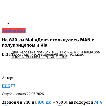
Транспорт
На 830 км М‑4 «Дон» столкнулись MAN с
полуприцепом и Kia
Два человека погибли в ДТП с Kia Rio и КамАЗом
В ДТП пострадал несовершеннолетний пассажир.
«Почты России» под Тацинской
Автор:
ПИК
Опубликовано
22.06.2026
21 июня в 7:10 на
830 км
+ 750 м автодороги
М‑4