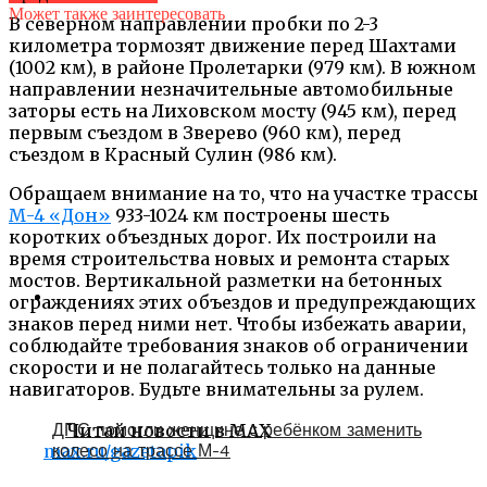
Может также заинтересовать
В северном направлении пробки по 2-3
километра тормозят движение перед Шахтами
(1002 км), в районе Пролетарки (979 км). В южном
направлении незначительные автомобильные
заторы есть на Лиховском мосту (945 км), перед
первым съездом в Зверево (960 км), перед
съездом в Красный Сулин (986 км).
Обращаем внимание на то, что на участке трассы
М-4 «Дон»
933-1024 км построены шесть
коротких объездных дорог. Их построили на
время строительства новых и ремонта старых
мостов. Вертикальной разметки на бетонных
ограждениях этих объездов и предупреждающих
знаков перед ними нет. Чтобы избежать аварии,
соблюдайте требования знаков об ограничении
скорости и не полагайтесь только на данные
навигаторов. Будьте внимательны за рулем.
Читай новости в MAX
ДПС помогли женщине с ребёнком заменить
max.ru/gazetapik
колесо на трассе М-4