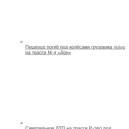
Пешеход погиб под колёсами грузовика Volvo
на трассе М-4 «Дон»
Смертельное ДТП на трассе Р-260 под