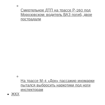
Смертельное ДТП на трассе Р-260 под
Морозовском: водитель ВАЗ погиб, двое
пострадали
На трассе М-4 «Дон» пассажир иномарки
пытался выбросить наркотики под ноги
инспекторам
ЖКХ