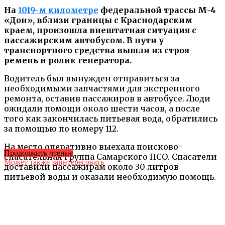
На
1019-м километре
федеральной трассы М-4
«Дон», вблизи границы с Краснодарским
краем, произошла внештатная ситуация с
пассажирским автобусом. В пути у
транспортного средства вышли из строя
ремень и ролик генератора.
Водитель был вынужден отправиться за
необходимыми запчастями для экстренного
ремонта, оставив пассажиров в автобусе. Люди
ожидали помощи около шести часов, а после
того как закончилась питьевая вода, обратились
за помощью по номеру 112.
На место оперативно выехала поисково-
Продолжить чтение
спасательная группа Самарского ПСО. Спасатели
Может также заинтересовать
доставили пассажирам около 30 литров
питьевой воды и оказали необходимую помощь.