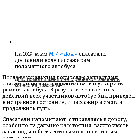
На 1019-м км
М-4 «Дон»
спасатели
доставили воду пассажирам
поломанного автобуса.
После возвращения водителя с запчастями
ДПС помогли женщине с ребёнком заменить
спасатели помогли организовать и ускорить
колесо на трассе М-4
ремонт автобуса. В результате слаженных
действий всех участников автобус был приведён
в исправное состояние, и пассажиры смогли
продолжить путь.
Спасатели напоминают: отправляясь в дорогу,
особенно на дальние расстояния, важно иметь
запас воды и быть готовыми к нештатным
ситуациям.