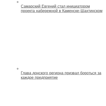
Самарский Евгений стал инициатором
проекта набережной в Каменске-Шахтинском
Глава донского региона призвал бороться за
каждое предприятие