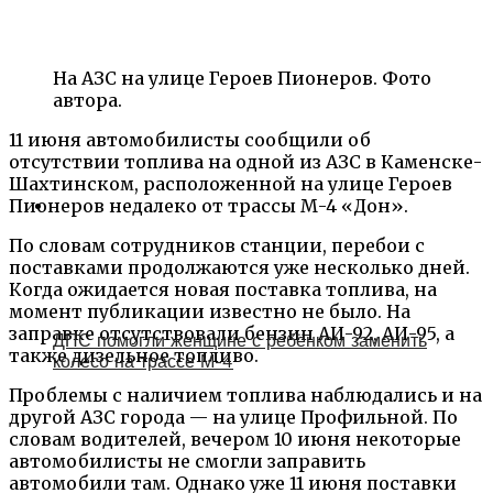
На АЗС на улице Героев Пионеров. Фото
автора.
11 июня автомобилисты сообщили об
отсутствии топлива на одной из АЗС в Каменске-
Шахтинском, расположенной на улице Героев
Пионеров недалеко от трассы М-4 «Дон».
По словам сотрудников станции, перебои с
поставками продолжаются уже несколько дней.
Когда ожидается новая поставка топлива, на
момент публикации известно не было. На
заправке отсутствовали бензин АИ-92, АИ-95, а
ДПС помогли женщине с ребёнком заменить
также дизельное топливо.
колесо на трассе М-4
Проблемы с наличием топлива наблюдались и на
другой АЗС города — на улице Профильной. По
словам водителей, вечером 10 июня некоторые
автомобилисты не смогли заправить
автомобили там. Однако уже 11 июня поставки