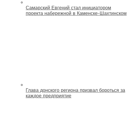
Самарский Евгений стал инициатором
проекта набережной в Каменске-Шахтинском
Глава донского региона призвал бороться за
каждое предприятие