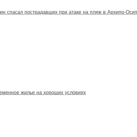
ин спасал пострадавших при атаке на пляж в Архипо‑Оси
еменное жилье на хороших условиях