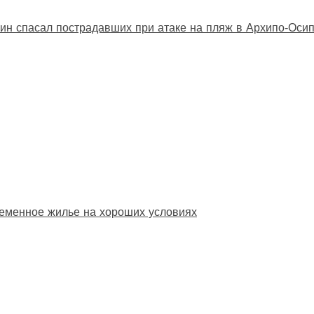
ин спасал пострадавших при атаке на пляж в Архипо‑Оси
еменное жилье на хороших условиях