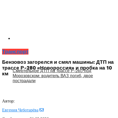
Транспорт
Бензовоз загорелся и смял машины: ДТП на
трассе Р-280 «Новороссия» и пробка на 10
Смертельное ДТП на трассе Р-260 под
км
Морозовском: водитель ВАЗ погиб, двое
пострадали
Автор:
Евгения Чеботарёва