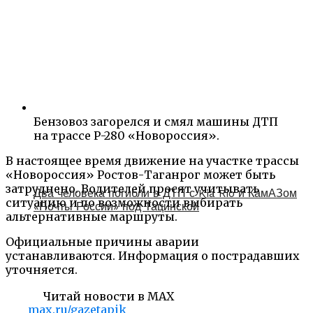
Бензовоз загорелся и смял машины ДТП
на трассе Р-280 «Новороссия».
В настоящее время движение на участке трассы
«Новороссия» Ростов-Таганрог может быть
затруднено. Водителей просят учитывать
Два человека погибли в ДТП с Kia Rio и КамАЗом
ситуацию и по возможности выбирать
«Почты России» под Тацинской
альтернативные маршруты.
Официальные причины аварии
устанавливаются. Информация о пострадавших
уточняется.
Читай новости в MAX
max.ru/gazetapik