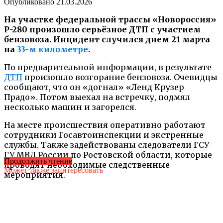
Опубликовано
21.03.2026
На участке федеральной трассы «Новороссия»
Р-280 произошло серьёзное ДТП с участием
бензовоза. Инцидент случился днем 21 марта
на
33-м километре
.
По предварительной информации, в результате
ДТП
произошло возгорание бензовоза. Очевидцы
сообщают, что он «догнал» «Ленд Крузер
Прадо». Потом выехал на встречку, подмял
несколько машин и загорелся.
На месте происшествия оперативно работают
сотрудники Госавтоинспекции и экстренные
службы. Также задействованы следователи ГСУ
ГУ МВД России по Ростовской области, которые
Продолжить чтение
проводят необходимые следственные
Может также заинтересовать
мероприятия.