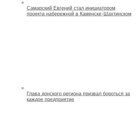
Самарский Евгений стал инициатором
проекта набережной в Каменске-Шахтинском
Глава донского региона призвал бороться за
каждое предприятие