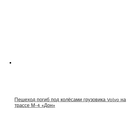
Пешеход погиб под колёсами грузовика Volvo на
трассе М-4 «Дон»