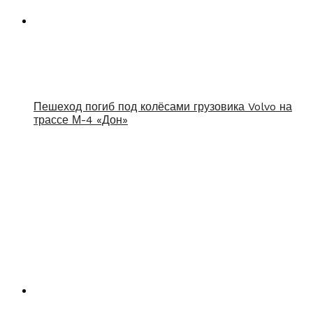
Пешеход погиб под колёсами грузовика Volvo на
трассе М-4 «Дон»