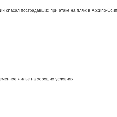
ин спасал пострадавших при атаке на пляж в Архипо‑Оси
еменное жилье на хороших условиях