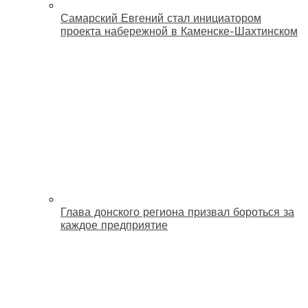
Самарский Евгений стал инициатором
проекта набережной в Каменске-Шахтинском
Глава донского региона призвал бороться за
каждое предприятие