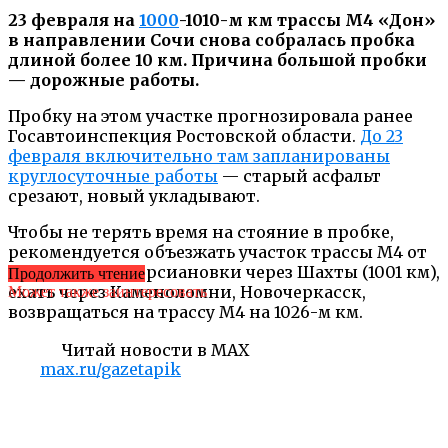
23 февраля на
1000
-1010-м км трассы М4 «Дон»
в направлении Сочи снова собралась пробка
длиной более 10 км. Причина большой пробки
— дорожные работы.
Пробку на этом участке прогнозировала ранее
Госавтоинспекция Ростовской области.
До 23
февраля включительно там запланированы
круглосуточные работы
— старый асфальт
срезают, новый укладывают.
Чтобы не терять время на стояние в пробке,
рекомендуется объезжать участок трассы М4 от
Шахт до Новоперсиановки через Шахты (1001 км),
Продолжить чтение
ехать через Каменоломни, Новочеркасск,
Может также заинтересовать
возвращаться на трассу М4 на 1026-м км.
Читай новости в MAX
max.ru/gazetapik