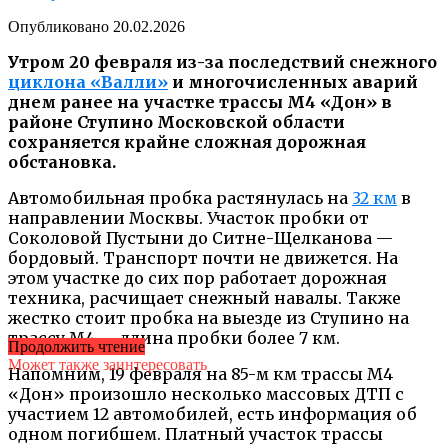
Опубликовано
20.02.2026
Утром 20 февраля из-за последствий снежного
циклона «Валли»
и многочисленных аварий
днем ранее на участке трассы М4 «Дон» в
районе Ступино Московской области
сохраняется крайне сложная дорожная
обстановка.
Автомобильная пробка растянулась на
32 км
в
направлении Москвы. Участок пробки от
Соколовой Пустыни до Ситне-Щелканова —
бордовый. Транспорт почти не движется. На
этом участке до сих пор работает дорожная
техника, расчищает снежный навалы. Также
жестко стоит пробка на выезде из Ступино на
трассу М4 — длина пробки более 7 км.
Продолжить чтение
Может также заинтересовать
Напомним, 19 февраля на 85-м км трассы М4
«Дон» произошло несколько массовых ДТП с
участием 12 автомобилей, есть информация об
одном погибшем. Платный участок трассы