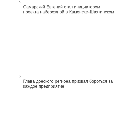
Самарский Евгений стал инициатором
проекта набережной в Каменске-Шахтинском
Глава донского региона призвал бороться за
каждое предприятие