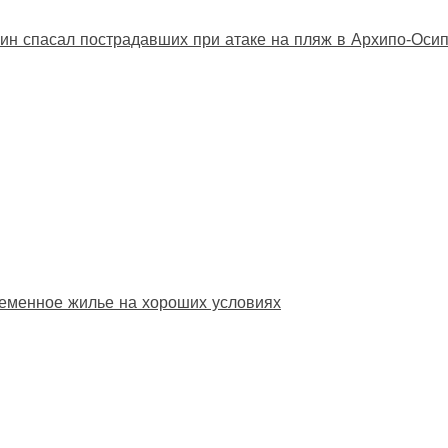
ин спасал пострадавших при атаке на пляж в Архипо‑Оси
еменное жилье на хороших условиях