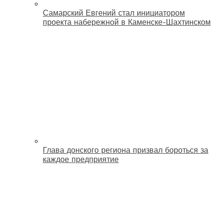
Самарский Евгений стал инициатором
проекта набережной в Каменске-Шахтинском
Глава донского региона призвал бороться за
каждое предприятие