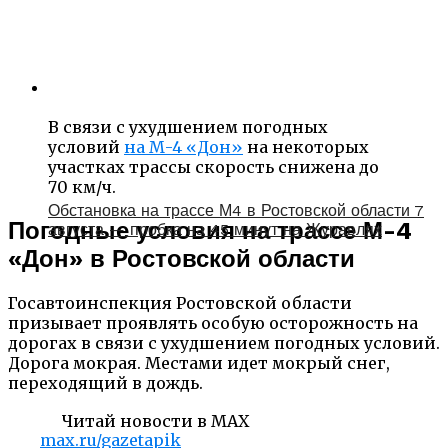
В связи с ухудшением погодных
условий
на М-4 «Дон»
на некоторых
участках трассы скорость снижена до
70 км/ч.
Обстановка на трассе М4 в Ростовской области 7
Погодные условия на трассе М-4
августа — пробка на 45 минут на Журавлях
«Дон» в Ростовской области
Госавтоинспекция Ростовской области
призывает проявлять особую осторожность на
дорогах в связи с ухудшением погодных условий.
Дорога мокрая. Местами идет мокрый снег,
переходящий в дождь.
Читай новости в MAX
max.ru/gazetapik