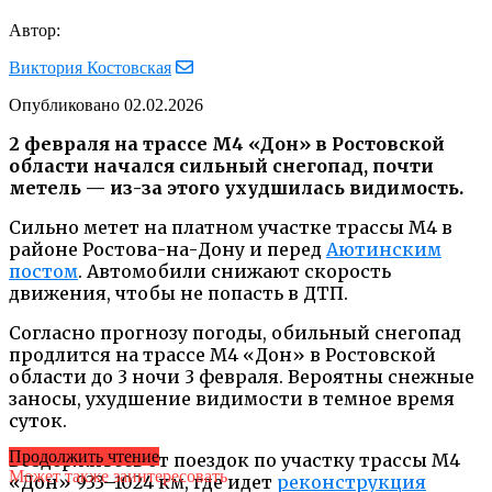
Автор:
Виктория Костовская
Опубликовано
02.02.2026
2 февраля на трассе М4 «Дон» в Ростовской
области начался сильный снегопад, почти
метель — из-за этого ухудшилась видимость.
Сильно метет на платном участке трассы М4 в
районе Ростова-на-Дону и перед
Аютинским
постом
. Автомобили снижают скорость
движения, чтобы не попасть в ДТП.
Согласно прогнозу погоды, обильный снегопад
продлится на трассе М4 «Дон» в Ростовской
области до 3 ночи 3 февраля. Вероятны снежные
заносы, ухудшение видимости в темное время
суток.
Продолжить чтение
Воздержитесь от поездок по участку трассы М4
Может также заинтересовать
«Дон» 933–1024 км, где идет
реконструкция