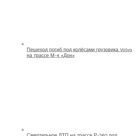
Пешеход погиб под колёсами грузовика Volvo
на трассе М-4 «Дон»
Смертельное ДТП на трассе Р-260 под