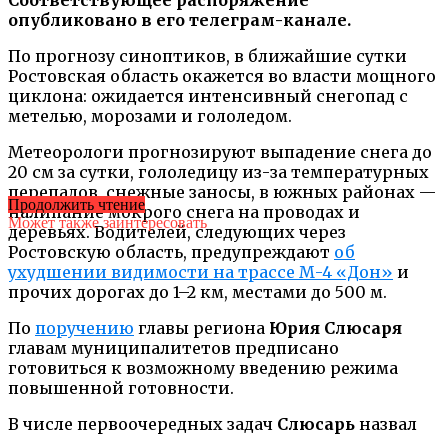
опубликовано в его телеграм-канале.
По прогнозу синоптиков, в ближайшие сутки
Ростовская область окажется во власти мощного
циклона: ожидается интенсивный снегопад с
метелью, морозами и гололедом.
Метеорологи прогнозируют выпадение снега до
20 см за сутки, гололедицу из-за температурных
перепадов, снежные заносы, в южных районах —
Продолжить чтение
налипание мокрого снега на проводах и
Может также заинтересовать
деревьях. Водителей, следующих через
Ростовскую область, предупреждают
об
ухудшении видимости на трассе М-4 «Дон»
и
прочих дорогах до 1–2 км, местами до 500 м.
По
поручению
главы региона
Юрия Слюсаря
главам муниципалитетов предписано
готовиться к возможному введению режима
повышенной готовности.
В числе первоочередных задач
Слюсарь
назвал