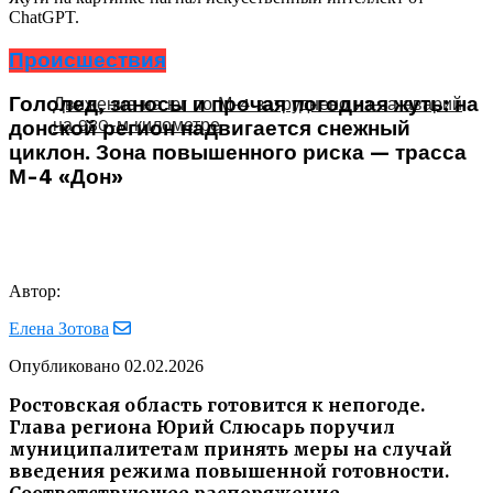
ChatGPT.
Происшествия
Гололед, заносы и прочая погодная жуть: на
Движение на юг по М-4 затруднено из-за аварий
на 980-м километре
донской регион надвигается снежный
циклон. Зона повышенного риска — трасса
М-4 «Дон»
Автор:
Елена Зотова
Опубликовано
02.02.2026
Ростовская область готовится к непогоде.
Глава региона Юрий Слюсарь поручил
муниципалитетам принять меры на случай
введения режима повышенной готовности.
Соответствующее распоряжение