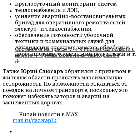
круглосуточный мониторинг систем
теплоснабжения и ЛЭП,
усиление аварийно-восстановительных
бригад для оперативного ремонта сетей
электро- и теплоснабжения,
обеспечение готовности уборочной
техники и коммунальных служб для
ликвидации снежных завалов, обработки
Обстановка на трассе М-4 в Ростовской области 6
дорог противогололедными реагентами и т.
августа — пробка более 10 км на Журавлях
д.
Также
Юрий Слюсарь
обратился с призывом к
жителям области проявлять максимальную
осторожность. По возможности отказаться от
поездок на личном транспорте, поскольку это
поможет избежать заторов и аварий на
заснеженных дорогах.
Читай новости в MAX
max.ru/gazetapik