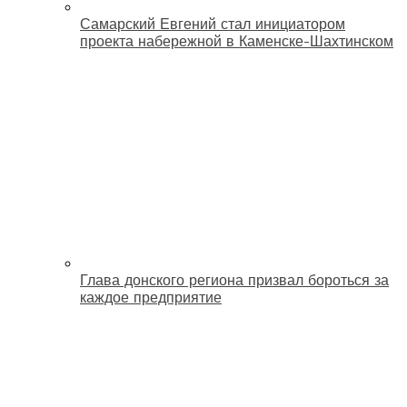
Самарский Евгений стал инициатором
проекта набережной в Каменске-Шахтинском
Глава донского региона призвал бороться за
каждое предприятие