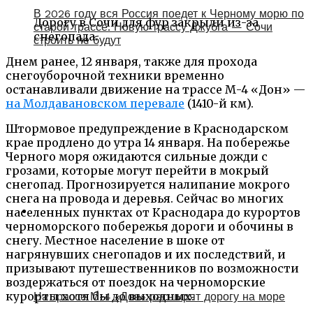
В 2026 году вся Россия поедет к Черному морю по
Дорогу в Сочи для фур закрыли из-за
старой трассе. Новую трассу Джубга — Сочи
снегопада.
строить не будут
Днем ранее, 12 января, также для прохода
снегоуборочной техники временно
останавливали движение на трассе М-4 «Дон» —
на Молдавановском перевале
(1410-й км).
Штормовое предупреждение в Краснодарском
крае продлено до утра 14 января. На побережье
Черного моря ожидаются сильные дожди с
грозами, которые могут перейти в мокрый
снегопад. Прогнозируется налипание мокрого
снега на провода и деревья. Сейчас во многих
населенных пунктах от Краснодара до курортов
черноморского побережья дороги и обочины в
снегу. Местное население в шоке от
нагрянувших снегопадов и их последствий, и
призывают путешественников по возможности
воздержаться от поездок на черноморские
курорты хотя бы до выходных.
На трассе М-4 «Дон» расширят дорогу на море