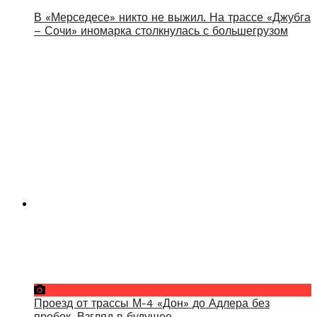
В «Мерседесе» никто не выжил. На трассе «Джубга
– Сочи» иномарка столкнулась с большегрузом
Проезд от трассы М-4 «Дон» до Адлера без
пробок. Взгляд в будущее