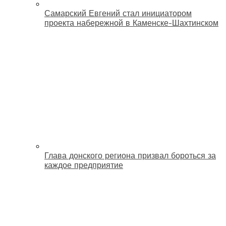
Самарский Евгений стал инициатором
проекта набережной в Каменске-Шахтинском
Глава донского региона призвал бороться за
каждое предприятие