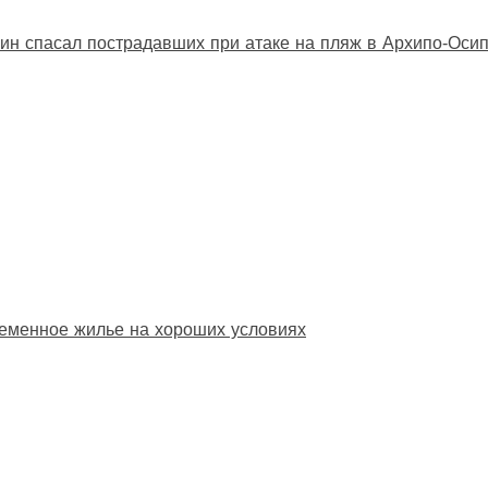
ин спасал пострадавших при атаке на пляж в Архипо‑Оси
еменное жилье на хороших условиях