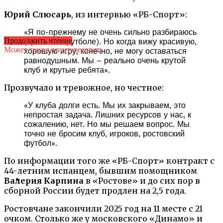
Юрий Слюсарь
, из интервью «РБ-Спорт»:
«Я по-прежнему не очень сильно разбираюсь
Продолжить чтение
(прим. – в футболе). Но когда вижу красивую,
Может также заинтересовать
хорошую игру, конечно, не могу оставаться
равнодушным. Мы – реально очень крутой
клуб и крутые ребята».
Прозвучало и тревожное, но честное:
«У клуба долги есть. Мы их закрываем, это
непростая задача. Лишних ресурсов у нас, к
сожалению, нет. Но мы решаем вопрос. Мы
точно не бросим клуб, игроков, ростовский
футбол».
По информации того же «РБ-Спорт» контракт с
44-летним испанцем, бывшим помощником
Валерия Карпина
в «Ростове» и до сих пор в
сборной России будет продлен на 2,5 года.
Ростовчане закончили 2025 год на 11 месте с 21
очком. Столько же у московского «Динамо» и