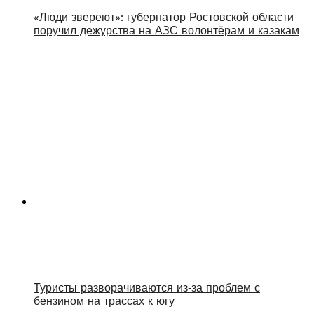
«Люди звереют»: губернатор Ростовской области
поручил дежурства на АЗС волонтёрам и казакам
Туристы разворачиваются из‑за проблем с
бензином на трассах к югу