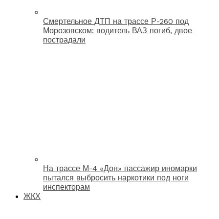
Смертельное ДТП на трассе Р-260 под
Морозовском: водитель ВАЗ погиб, двое
пострадали
На трассе М-4 «Дон» пассажир иномарки
пытался выбросить наркотики под ноги
инспекторам
ЖКХ