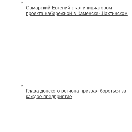
Самарский Евгений стал инициатором
проекта набережной в Каменске-Шахтинском
Глава донского региона призвал бороться за
каждое предприятие