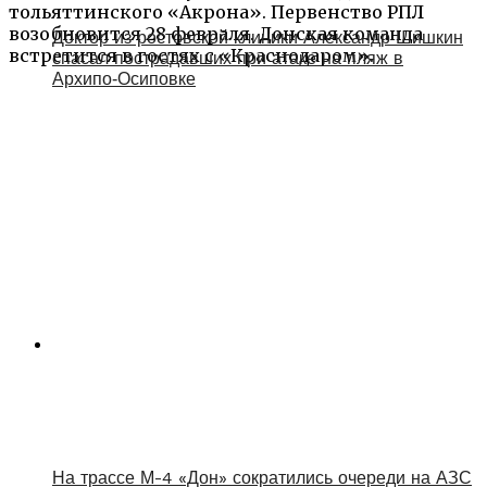
тольяттинского «Акрона». Первенство РПЛ
возобновится 28 февраля. Донская команда
Доктор из ростовской клиники Александр Шишкин
встретится в гостях с «Краснодаром».
спасал пострадавших при атаке на пляж в
Архипо‑Осиповке
На трассе М-4 «Дон» сократились очереди на АЗС