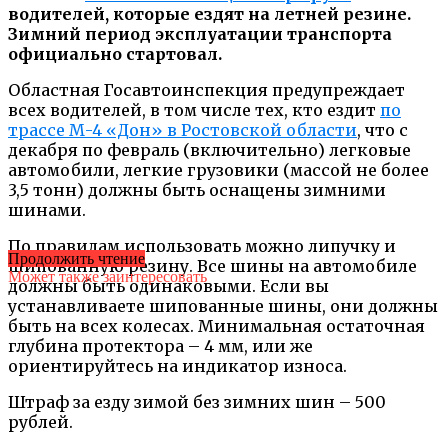
водителей, которые ездят на летней резине.
Зимний период эксплуатации транспорта
официально стартовал.
Областная Госавтоинспекция предупреждает
всех водителей, в том числе тех, кто ездит
по
трассе М-4 «Дон» в Ростовской области
, что с
декабря по февраль (включительно) легковые
автомобили, легкие грузовики (массой не более
3,5 тонн) должны быть оснащены зимними
шинами.
По правилам использовать можно липучку и
Продолжить чтение
шипованную резину. Все шины на автомобиле
Может также заинтересовать
должны быть одинаковыми. Если вы
устанавливаете шипованные шины, они должны
быть на всех колесах. Минимальная остаточная
глубина протектора – 4 мм, или же
ориентируйтесь на индикатор износа.
Штраф за езду зимой без зимних шин – 500
рублей.