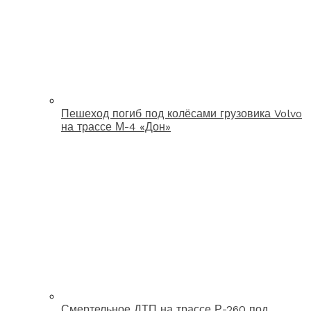
Пешеход погиб под колёсами грузовика Volvo
на трассе М-4 «Дон»
Смертельное ДТП на трассе Р-260 под