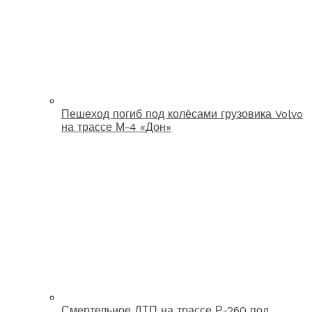
Пешеход погиб под колёсами грузовика Volvo
на трассе М-4 «Дон»
Смертельное ДТП на трассе Р-260 под