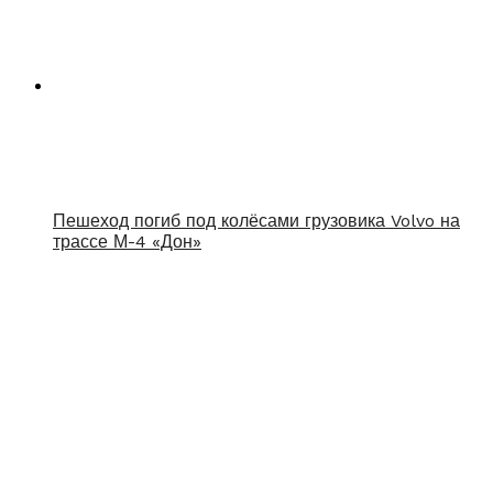
Пешеход погиб под колёсами грузовика Volvo на
трассе М-4 «Дон»