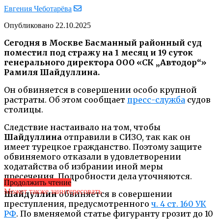
Евгения Чеботарёва
Опубликовано
22.10.2025
Сегодня в Москве Басманный районный суд
поместил под стражу на 1 месяц и 19 суток
генерального директора ООО «СК „Автодор“»
Рамиля Шайдуллина.
Он обвиняется в совершении особо крупной
растраты. Об этом сообщает
пресс-служба
судов
столицы.
Следствие настаивало на том, чтобы
Шайдуллина
отправили в СИЗО, так как он
имеет турецкое гражданство. Поэтому защите
обвиняемого отказали в удовлетворении
ходатайства об избрании иной меры
пресечения. Подробности дела уточняются.
Продолжить чтение
Может также заинтересовать
Шайдуллин
обвиняется в совершении
преступления, предусмотренного
ч. 4 ст. 160 УК
РФ
. По вменяемой статье фигуранту грозит до 10