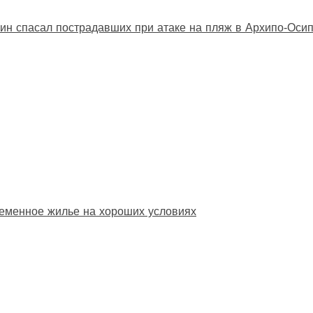
ин спасал пострадавших при атаке на пляж в Архипо‑Оси
еменное жилье на хороших условиях