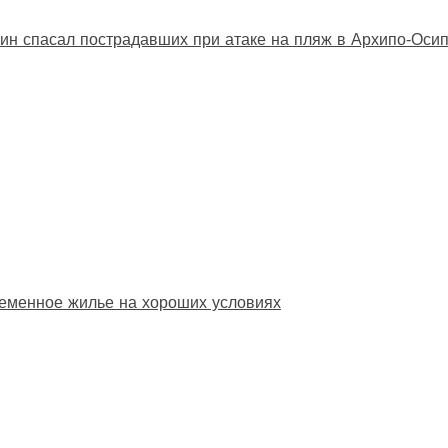
ин спасал пострадавших при атаке на пляж в Архипо‑Оси
еменное жилье на хороших условиях