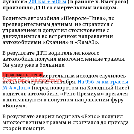
Луганск»
201 км + 500 м
(в районе х. Быстрого)
произошло ДТП со смертельным исходом.
Водитель автомобиля «Шевроле-Нива», по
предварительным данным, не справился с
управлением и допустил столкновение с
движущимися во встречном направлении
автомобилями «Скания» и «КамАЗ».
В результате ДТП водитель легкового
автомобиля получил многочисленные травмы.
Он умер уже в больнице.
Продолжить чтение
Также ДТП со смертельным исходом случилось
Может также заинтересовать
поздно вечером 23 сентября.
На 956-м км трассы
М-4 «Дон»
(перед поворотом на Холодный Плес)
водитель автомобиля «Рено Премиум» врезался
в двигавшуюся в попутном направлении фуру
«Бонум».
В результате аварии водитель «Рено» получил
множественные травмы и скончался до приезда
скорой помощи.