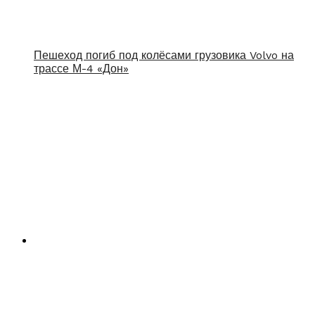
Пешеход погиб под колёсами грузовика Volvo на
трассе М-4 «Дон»