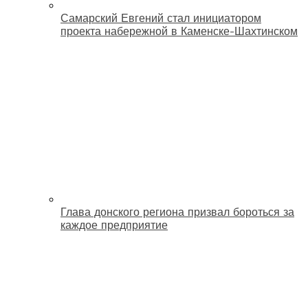
Самарский Евгений стал инициатором
проекта набережной в Каменске-Шахтинском
Глава донского региона призвал бороться за
каждое предприятие