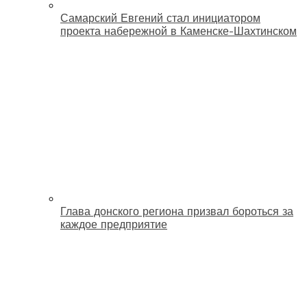
Самарский Евгений стал инициатором
проекта набережной в Каменске-Шахтинском
Глава донского региона призвал бороться за
каждое предприятие