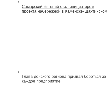
Самарский Евгений стал инициатором
проекта набережной в Каменске-Шахтинском
Глава донского региона призвал бороться за
каждое предприятие