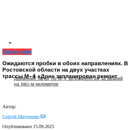
Транспорт
Ожидаются пробки в обоих направлениях. В
Ростовской области на двух участках
трассы М-4 «Дон» запланирован ремонт
Движение на юг по М-4 затруднено из-за аварий
на 980-м километре
Автор:
Сергей Мазуренко
Опубликовано
15.09.2025