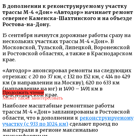
В дополнении к реконструируемому участку
трассы М-4 «Дон» «Автодор» начинает ремонт
севернее Каменска-Шахтинского и на объезде
Ростова-на-Дону.
15 сентября начнутся дорожные работы сразу на
нескольких участках трассы М-4 «Дон». В
Московской, Тульской, Липецкой, Воронежской
и Ростовской областях, а также в Краснодарском
крае.
«Автодор» анонсировал ремонты на следующих
отрезках: с 20 по 37 км, с 132 по 152 км, с 414 по 429
км (в направлении на Москву), 620 по 633 км
(направление на юг) и 1490 – 1491 км в
Продолжить чтение
Краснодарском крае.
Может также заинтересовать
Наиболее масштабные ремонтные работы
трассы М-4 «Дон» запланированы в Ростовской
области, что в дополнении к
реконструируемому
участку (с 933 по 1024 км)
сделают проезд по
магистрали в регионе максимально
дискомфортным.