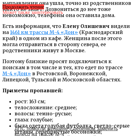
направлении она ушла, точно из родственников
Продолжить чтение
никто не знает. Дозвониться до нее тоже
Может также заинтересовать
невозможно, телефоны она оставила дома.
Есть информация, что
Елену Олишевич
видели
на
1461 км трассы М-4 «Дон»
(Краснодарский
край) в одном из кафе. Женщина после этого
могла отправиться в сторону севера, ее
родственники живут в Москве.
Поэтому близкие просят подключиться к
поискам в том числе и тех, кто едет по трассе
М-4 «Дон»
в Ростовской, Воронежской,
Липецкой, Тульской и Московской областях.
Приметы пропавшей:
рост: 163 см;
телосложение: среднее;
волосы: темно-русые;
глаза: голубые;
была одета:голубая футболка, светло-серые
ДПС помогли женщине с ребёнком заменить
штаны, серебристые босоножки;
колесо на трассе М-4