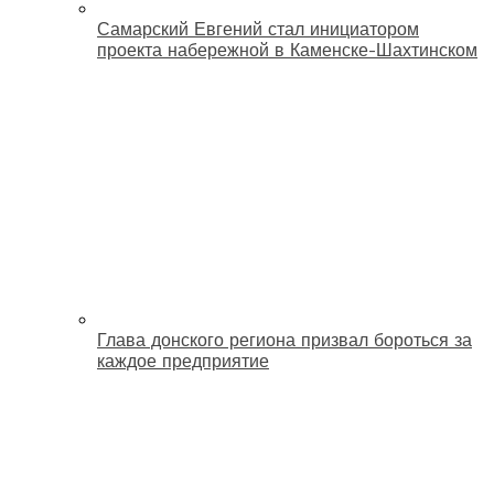
Самарский Евгений стал инициатором
проекта набережной в Каменске-Шахтинском
Глава донского региона призвал бороться за
каждое предприятие