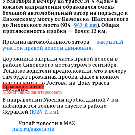
5 сентября к вечеру на трассе М-4 «Дон» в
южном направлении образовался очень
большой автомобильный затор на подъезде к
Лиховскому мосту от Каменска-Шахтинского
до Лиховского моста (934–
947-й км
). Общая
протяженность пробки — более 12 км.
Причина автомобильного затора —
закрытый
участок правой полосы движения
.
Дорожники закрыли часть правой полосы в
районе Лиховского моста утром 5 сентября.
Тогда же водители предположили, что к вечеру
там будет громадная пробка. Далее в южном
направлении до Ростова-на-Дону трасса
Продолжить чтение
свободна.
Может также заинтересовать
В направлении Москвы пробка длиной 4 км
наблюдается только на спуске в районе
Журавлей (
1024-й км
).
Читай новости в MAX
max.ru/gazetapik