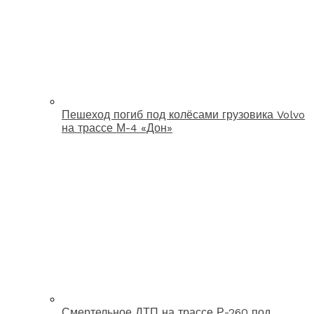
Пешеход погиб под колёсами грузовика Volvo
на трассе М-4 «Дон»
Смертельное ДТП на трассе Р-260 под