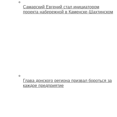
Самарский Евгений стал инициатором
проекта набережной в Каменске-Шахтинском
Глава донского региона призвал бороться за
каждое предприятие