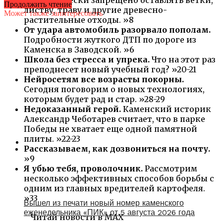
Продолжить чтение
листву, траву и другие древесно-
Может также заинтересовать
растительные отходы. »8
От удара автомобиль разорвало пополам.
Подробности жуткого ДТП по дороге из
Каменска в Заводской. »6
Школа без стресса и упрека.
Что на этот раз
преподнесет новый учебный год? »20-21
Нейросетям все возрасты покорны.
Сегодня поговорим о новых технологиях,
которым будет рад и стар. »28-29
Недоказанный герой.
Каменский историк
Александр Чеботарев считает, что в парке
Победы не хватает еще одной памятной
плиты. »22-23
Рассказываем, как дозвониться на почту.
»9
Я убью тебя, проволочник.
Рассмотрим
несколько эффективных способов борьбы с
одним из главных вредителей картофеля.
»33
Вышел из печати новый номер каменского
еженедельника «ПИК» от 5 августа 2026 года
Читай новости в MAX