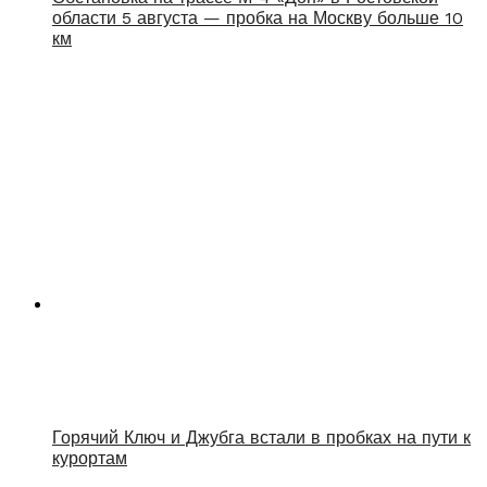
области 5 августа — пробка на Москву больше 10
км
Горячий Ключ и Джубга встали в пробках на пути к
курортам