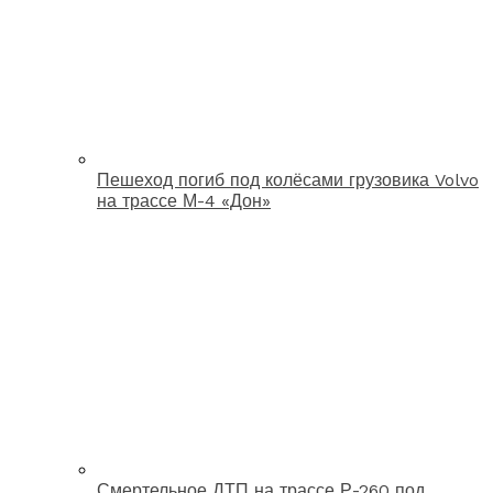
Пешеход погиб под колёсами грузовика Volvo
на трассе М-4 «Дон»
Смертельное ДТП на трассе Р-260 под