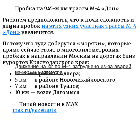
Пробка на 945-м км трассы М-4 «Дон».
Рискнем предположить, что к ночи сложность и
длина пробок
на этих узких участках трассы М-4
«Дон»
увеличится.
Потому что туда доберутся «моряки», которые
прямо сейчас стоят в многокилометровых
пробках в направлении Москвы на дорогах близ
курортов Краснодарского края:
Движение на юг по М-4 затруднено из-за аварий
на 980-м километре
3 км — в районе Адлера;
5 км — в районе Новомихайловского;
7 км — в районе Туапсе;
10 км — возле Дагомыса.
Читай новости в MAX
max.ru/gazetapik