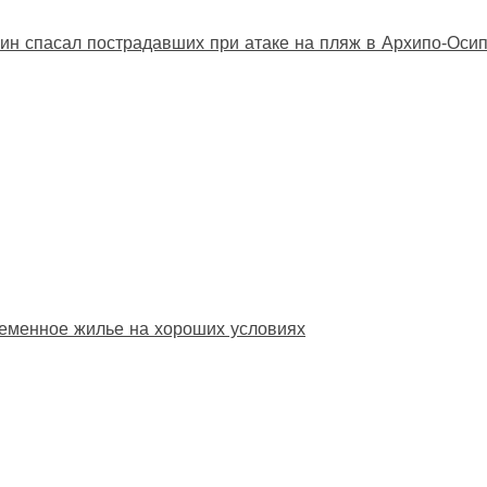
ин спасал пострадавших при атаке на пляж в Архипо‑Оси
еменное жилье на хороших условиях