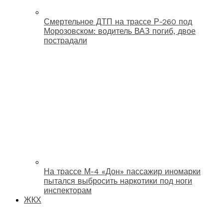
Смертельное ДТП на трассе Р-260 под
Морозовском: водитель ВАЗ погиб, двое
пострадали
На трассе М-4 «Дон» пассажир иномарки
пытался выбросить наркотики под ноги
инспекторам
ЖКХ