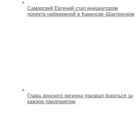
Самарский Евгений стал инициатором
проекта набережной в Каменске-Шахтинском
Глава донского региона призвал бороться за
каждое предприятие