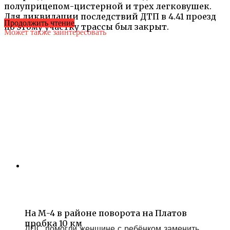
полуприцепом-цистерной и трех легковушек.
Для ликвидации последствий ДТП в 4.41 проезд
Продолжить чтение
по этому участку трассы был закрыт.
Может также заинтересовать
На М-4 в районе поворота на Платов
пробка 10 км
ДПС помогли женщине с ребёнком заменить