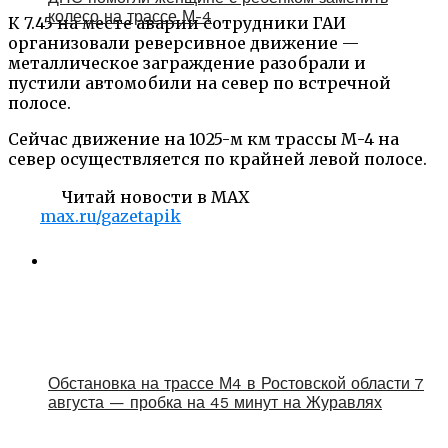
колесо на трассе М-4
К 7.45 на месте аварии сотрудники ГАИ
организовали реверсивное движение —
металлическое заграждение разобрали и
пустили автомобили на север по встречной
полосе.
Сейчас движение на 1025-м км трассы М-4 на
север осуществляется по крайней левой полосе.
Читай новости в MAX
max.ru/gazetapik
Обстановка на трассе М4 в Ростовской области 7
августа — пробка на 45 минут на Журавлях